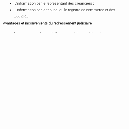
L’information par le représentant des créanciers ;
L’information par le tribunal ou le registre de commerce et des
sociétés.
Avantages et inconvénients du redressement judiciaire
Lorsqu’une entreprise demande l’ouverture de la procédure de
redressement judiciaire, elle bénéficie de la protection du tribunal. Elle peut
donc continuer l’exercice de ses activités jusqu’à apurement total de toutes
ses dettes. Les poursuites individuelles et le cours des intérêts sont mis en
suspension. L’inconvénient est que le fonds national de garantie des
salaires ne peut garantir le paiement des salaires avant la période du
jugement d’ouverture.
Quelques conseils pour éviter le redressement judiciaire de son entreprise
Pour éviter de se mettre dans un état de redressement judiciaire,
l’entreprise peut procéder à la réduction des charges de son entreprise et de
prioriser les charges variables aux charges fixes. Il s’agit de faire une liste
des priorités et des dettes à payer les plus urgentes. Notez les charges
fixes qui ne sont pas indispensables et éliminez-les si nécessaire et
revoyez les charges du personnel. Il est aussi possible de diminuer le BFR