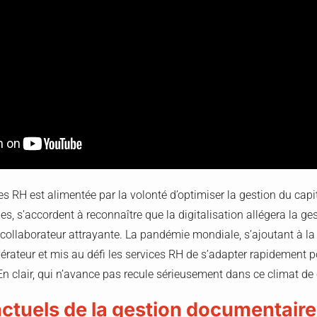
des RH est alimentée par la volonté d’optimiser la gestion du capi
es, s’accordent à reconnaître que la digitalisation allégera la ge
 collaborateur attrayante. La pandémie mondiale, s’ajoutant à la
élérateur et mis au défi les services RH de s’adapter rapidement 
En clair, qui n’avance pas recule sérieusement dans ce climat de
actuels de la gestion documentair