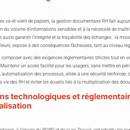
es va-et-vient de papiers, la gestion documentaire RH fait aujou
sion du volume d’informations sensibles et à la nécessité de maîtri
is aussi garantir l’intégrité et la traçabilité des échanges : la mi
illeurs, expose à des conséquences fâcheuses, tant au niveau lég
 composer avec des exigences réglementaires strictes tout en vei
aintenir un accès facilité pour les usagers, sans mettre en péril
L’automatisation des processus, alliée à une sécurité renforcée, 
la vie des RH et éviter les écueils liés à la multiplication des do
ons technologiques et réglementai
alisation
taires, à l’image du RGPD et de la loi Travail, ont rebattu les ca