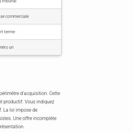
 tribunal
rise commerciale
urt terme
uméro un
périmètre d’acquisition. Cette
el productif. Vous indiquez
f. La loi impose de
sistes. Une offre incomplète
résentation.