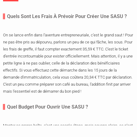
Quels Sont Les Frais À Prévoir Pour Créer Une SASU ?
On se lance enfin dans l’aventure entrepreneuriale, c’est le grand saut ! Pour
ne pas être pris au dépourvu, parlons un peu de ce qui fâche, les sous. Pour
les frais de greffe, il faut compter exactement 35,59 € TTC. C’est le ticket
d’entrée incontournable pour exister officiellement. Mais attention, il y a une
petite ligne à ne pas oublier, celle de la déclaration des bénéficiaires
effectifs. Si vous effectuez cette démarche dans les 15 jours de la
demande d’immatriculation, cela vous coûtera 20,34 € TTC par déclaration.
C’est un peu comme préparer son café au bureau, l’addition finit par arriver
mais l’essentiel est de démarrer du bon pied !
Quel Budget Pour Ouvrir Une SASU ?
Monter sa propre boîte, c’est une sacrée étape, mais soyons clairs, ce n’est
pas une démarche gratuite. Entre la publication obligatoire d’une annonce et