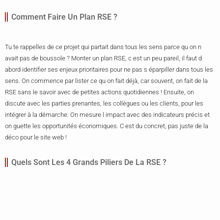
Comment Faire Un Plan RSE ?
Tu te rappelles de ce projet qui partait dans tous les sens parce qu on n
avait pas de boussole ? Monter un plan RSE, c est un peu pareil, il faut d
abord identifier ses enjeux prioritaires pour ne pas s éparpiller dans tous les
sens. On commence par lister ce qu on fait déjà, car souvent, on fait de la
RSE sans le savoir avec de petites actions quotidiennes ! Ensuite, on
discute avec les parties prenantes, les collègues ou les clients, pour les
intégrer à la démarche. On mesure l impact avec des indicateurs précis et
on guette les opportunités économiques. C est du concret, pas juste de la
déco pour le site web !
Quels Sont Les 4 Grands Piliers De La RSE ?
Imagine une table solide, si elle n a que deux pieds, c est la cata pour ton
café ! La RSE, c est pareil avec ses quatre piliers indispensables. Il y a le
Social, on y parle bien être au travail et égalité, puis l Environnemental pour