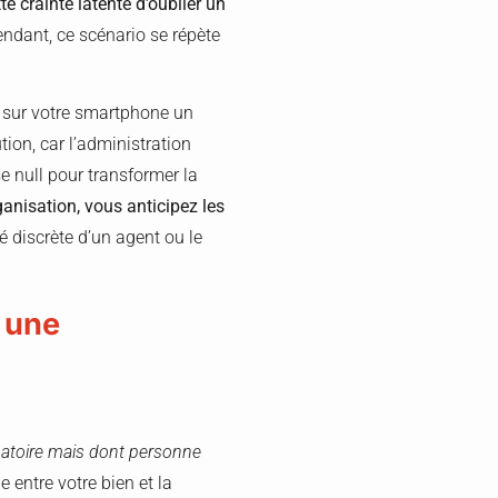
e crainte latente d’oublier un
endant, ce scénario se répète
u sur votre smartphone un
ion, car l’administration
se null pour transformer la
ganisation, vous anticipez les
té discrète d’un agent ou le
s une
gatoire mais dont personne
 entre votre bien et la