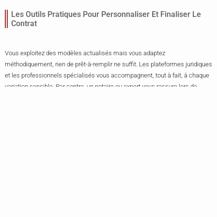
Les Outils Pratiques Pour Personnaliser Et Finaliser Le
Contrat
Vous exploitez des modèles actualisés mais vous adaptez
méthodiquement, rien de prêt-à-remplir ne suffit. Les plateformes juridiques
et les professionnels spécialisés vous accompagnent, tout à fait, à chaque
variation sensible. Par contre, un notaire ou expert vous rassure lors de
chaque cas atypique ou valeur élevée.
Cette personnalisation technique
s’impose comme un standard en 2025.
Vous terminez, soulagé mais
prudent, le contrat qui engage et vous protège.
Vous vous heurtez encore à des imprévus mais vous gagnez en expérience
précise et technique.
Le dépôt-vente ne cesse de renouveler ses codes alors
vous ajustez vos pratiques.
Vous affutez votre sens du détail et de
l’anticipation, qualité décisive quand le marché change de rythme. En bref,
vous préférez la solidité d’une clause à l’illusion d’une promesse floue.
Rien
ne remplace la maîtrise acquise à force de vigilance et d’adaptabilité.
Plus d’informations