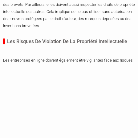
des brevets. Par ailleurs, elles doivent aussi respecter les droits de propriété
intellectuelle des autres. Cela implique de ne pas utiliser sans autorisation
des œuvres protégées par le droit d’auteur, des marques déposées ou des
inventions brevetées.
Les Risques De Violation De La Propriété Intellectuelle
Les entreprises en ligne doivent également être vigilantes face aux risques
de violation de la propriété intellectuelle, qui peuvent avoir des
conséquences sérieuses. Ceci peut conduire à des sanctions juridiques et
financières, mais également porter atteinte à leur réputation.
Conclusion
Synthèse Sur Les Obligations Juridiques Pour Les
Entreprises En Ligne