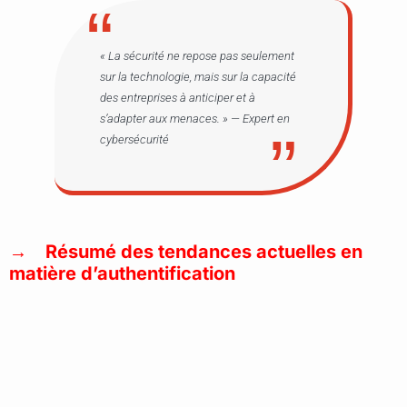
« La sécurité ne repose pas seulement
sur la technologie, mais sur la capacité
des entreprises à anticiper et à
s’adapter aux menaces. » — Expert en
cybersécurité
Résumé des tendances actuelles en
matière d’authentification
Les entreprises tendent vers des solutions hybrides, intégrant plusieurs
niveaux d’authentification pour une sécurité maximale. Avec une évolution
rapide des menaces, la capacité d’adaptation est devenue une nécessité
absolue, et les technologies d’authentification évoluent en conséquence. La
surveillance continue et l’ajustement proactif de ces méthodes