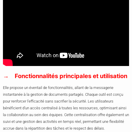
Fonctionnalités principales et utilisation
Elle propose un éventail de fonctionnalités, allant de la messagerie
instantanée à la gestion de documents partagés. Chaque outil est conçu
pour renforcer l’efficacité sans sacrifier la sécurité. Les utilisateurs
bénéficient d’un accès centralisé à toutes les ressources, optimisant ainsi
la collaboration au sein des équipes. Cette centralisation offre également un
suivi et une gestion des activités en temps réel, permettant une flexibilité
accrue dans la répartition des tâches et le respect des délais.