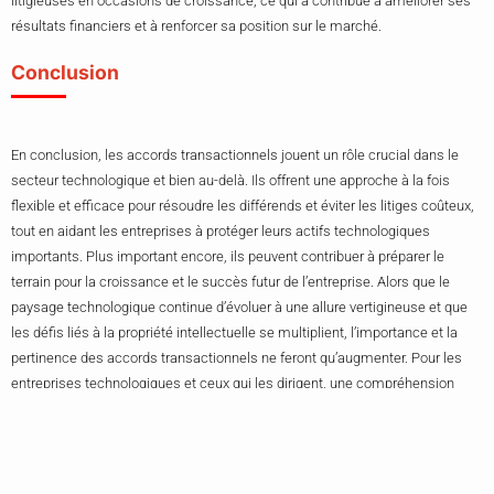
litigieuses en occasions de croissance, ce qui a contribué à améliorer ses
résultats financiers et à renforcer sa position sur le marché.
Conclusion
En conclusion, les accords transactionnels jouent un rôle crucial dans le
secteur technologique et bien au-delà. Ils offrent une approche à la fois
flexible et efficace pour résoudre les différends et éviter les litiges coûteux,
tout en aidant les entreprises à protéger leurs actifs technologiques
importants. Plus important encore, ils peuvent contribuer à préparer le
terrain pour la croissance et le succès futur de l’entreprise. Alors que le
paysage technologique continue d’évoluer à une allure vertigineuse et que
les défis liés à la propriété intellectuelle se multiplient, l’importance et la
pertinence des accords transactionnels ne feront qu’augmenter. Pour les
entreprises technologiques et ceux qui les dirigent, une compréhension
approfondie des accords transactionnels et de leur utilisation stratégique
peut s’avérer être un facteur clé de succès à long terme.
En fin de compte, avec les bonnes compétences de négociation et une