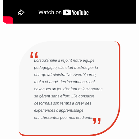
Lorsqu’Émilie a rejoint notre équipe
pédagogique, elle était frustrée par la
charge administrative. Avec Ypareo,
tout a changé : les inscriptions sont
devenues un jeu d’enfant et les horaires
se gèrent sans effort. Elle consacre
désormais son temps à créer des
expériences d’apprentissage
enrichissantes pour nos étudiants.