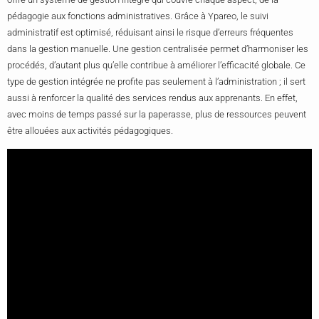
pédagogie aux fonctions administratives. Grâce à Ypareo, le suivi
administratif est optimisé, réduisant ainsi le risque d’erreurs fréquentes
dans la gestion manuelle. Une gestion centralisée permet d’harmoniser les
procédés, d’autant plus qu’elle contribue à améliorer l’efficacité globale. Ce
type de gestion intégrée ne profite pas seulement à l’administration ; il sert
aussi à renforcer la qualité des services rendus aux apprenants. En effet,
avec moins de temps passé sur la paperasse, plus de ressources peuvent
être allouées aux activités pédagogiques.