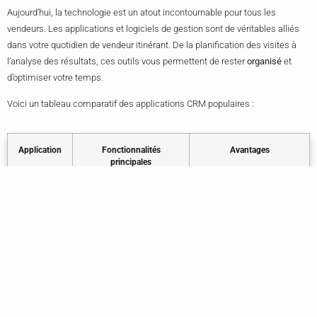
Aujourd’hui, la technologie est un atout incontournable pour tous les
vendeurs. Les applications et logiciels de gestion sont de véritables alliés
dans votre quotidien de vendeur itinérant. De la planification des visites à
l’analyse des résultats, ces outils vous permettent de rester
organisé
et
d’optimiser votre temps.
Voici un tableau comparatif des applications CRM populaires :
Application
Fonctionnalités
Avantages
principales
HubSpot
Gestion des contacts,
Interface intuitive, gratuit
CRM
suivi des prospects,
pour les fonctionnalités
emailing
de base
Salesforce
Analyse des ventes,
Solutions complètes,
automatisation,
intégrations étendues
personnalisation
Zoho CRM
Prise de rendez-vous,
Rapport qualité-prix,