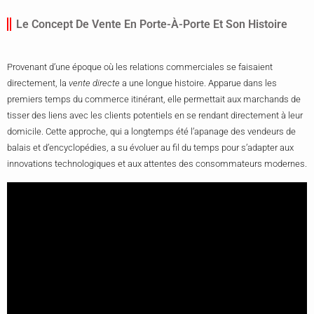
Le Concept De Vente En Porte-À-Porte Et Son Histoire
Provenant d’une époque où les relations commerciales se faisaient
directement, la
vente directe
a une longue histoire. Apparue dans les
premiers temps du commerce itinérant, elle permettait aux marchands de
tisser des liens avec les clients potentiels en se rendant directement à leur
domicile. Cette approche, qui a longtemps été l’apanage des vendeurs de
balais et d’encyclopédies, a su évoluer au fil du temps pour s’adapter aux
innovations technologiques et aux attentes des consommateurs modernes.