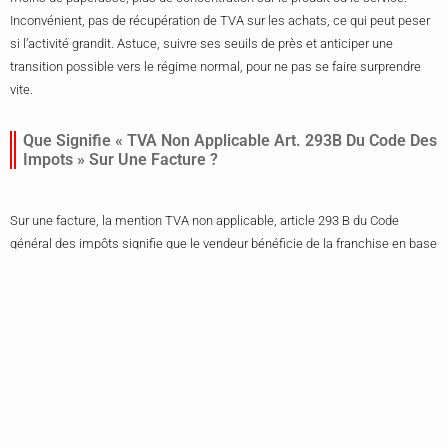
Inconvénient, pas de récupération de TVA sur les achats, ce qui peut peser
si l’activité grandit. Astuce, suivre ses seuils de près et anticiper une
transition possible vers le régime normal, pour ne pas se faire surprendre
vite.
Que Signifie « TVA Non Applicable Art. 293B Du Code Des
Impots » Sur Une Facture ?
Sur une facture, la mention TVA non applicable, article 293 B du Code
général des impôts signifie que le vendeur bénéficie de la franchise en base
et n’est pas redevable de la TVA. C’est fréquent chez les micro-
entrepreneurs ou petites structures dont le chiffre d’affaires est inférieur aux
seuils définis. Résultat, la facture affiche des prix hors TVA, simple pour le
client mais moins favorable si l’entreprise a beaucoup d’achats soumis à
TVA. Conseil vécu, calibrer ses prix en tenant compte de l’impossibilité de
récupérer la TVA et garder une trésorerie tampon pour la croissance et
éviter les surprises fiscales.