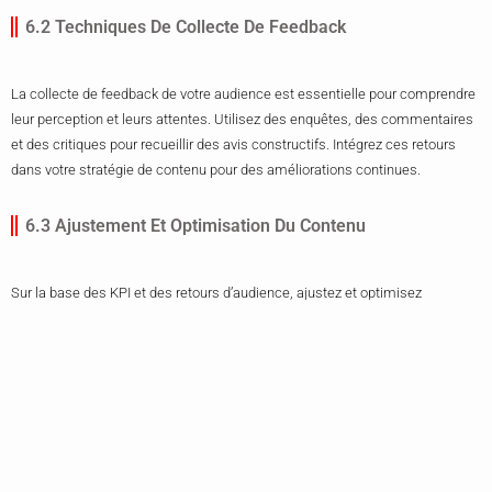
6.2 Techniques De Collecte De Feedback
La collecte de feedback de votre audience est essentielle pour comprendre
leur perception et leurs attentes. Utilisez des enquêtes, des commentaires
et des critiques pour recueillir des avis constructifs. Intégrez ces retours
dans votre stratégie de contenu pour des améliorations continues.
6.3 Ajustement Et Optimisation Du Contenu
Sur la base des KPI et des retours d’audience, ajustez et optimisez
continuellement votre contenu. A/B testez différentes approches pour
identifier ce qui fonctionne le mieux. En utilisant des outils analytiques,
suivez l’impact de vos modifications et continuez d’affiner votre stratégie
pour des résultats optimaux.
7. Études de Cas et Exemples Réels