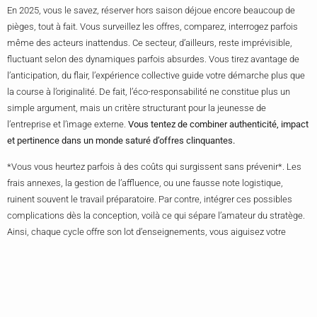
En 2025, vous le savez, réserver hors saison déjoue encore beaucoup de
pièges, tout à fait. Vous surveillez les offres, comparez, interrogez parfois
même des acteurs inattendus. Ce secteur, d’ailleurs, reste imprévisible,
fluctuant selon des dynamiques parfois absurdes. Vous tirez avantage de
l’anticipation, du flair, l’expérience collective guide votre démarche plus que
la course à l’originalité. De fait, l’éco-responsabilité ne constitue plus un
simple argument, mais un critère structurant pour la jeunesse de
l’entreprise et l’image externe.
Vous tentez de combiner authenticité, impact
et pertinence dans un monde saturé d’offres clinquantes.
*Vous vous heurtez parfois à des coûts qui surgissent sans prévenir*. Les
frais annexes, la gestion de l’affluence, ou une fausse note logistique,
ruinent souvent le travail préparatoire. Par contre, intégrer ces possibles
complications dès la conception, voilà ce qui sépare l’amateur du stratège.
Ainsi, chaque cycle offre son lot d’enseignements, vous aiguisez votre
méthode, l’analyse qualitative prend alors le relais sur les recettes toutes
faites. En fin de compte, vous composez avec l’incertitude, à la recherche
d’ajustements souples plutôt qu’idéaux statiques.
À propos des chiffres, la réalité se résume vite. La gamme basse, environ 3