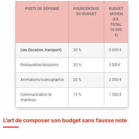
POSTE DE DÉPENSE
POURCENTAGE
BUDGET
DU BUDGET
MOYEN
(EX.
TOTAL
10 000
€)
Lieu (location, transport)
30 %
3 000 €
Restauration/boissons
35 %
3 500 €
Animations/scénographie
20 %
2 000 €
Communication et
15 %
1 500 €
imprévus
L’art de composer son budget sans fausse note