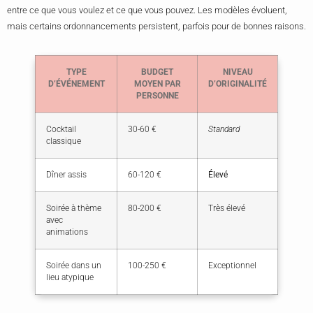
entre ce que vous voulez et ce que vous pouvez. Les modèles évoluent,
mais certains ordonnancements persistent, parfois pour de bonnes raisons.
TYPE
BUDGET
NIVEAU
D’ÉVÉNEMENT
MOYEN PAR
D’ORIGINALITÉ
PERSONNE
Cocktail
30-60 €
Standard
classique
Dîner assis
60-120 €
Élevé
Soirée à thème
80-200 €
Très élevé
avec
animations
Soirée dans un
100-250 €
Exceptionnel
lieu atypique