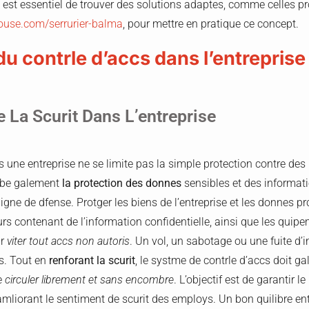
 il est essentiel de trouver des solutions adaptes, comme celles 
louse.com/serrurier-balma
, pour mettre en pratique ce concept.
u contrle d’accs dans l’entreprise
 La Scurit Dans L’entreprise
s une entreprise ne se limite pas la simple protection contre des
lobe galement
la protection des donnes
sensibles et des informat
e ligne de dfense. Protger les biens de l’entreprise et les donnes p
urs contenant de l’information confidentielle, ainsi que les quip
ur
viter tout accs non autoris
. Un vol, un sabotage ou une fuite d’
s. Tout en
renforant la scurit
, le systme de contrle d’accs doit g
e
circuler librement et sans encombre
. L’objectif est de garantir 
 amliorant le sentiment de scurit des employs. Un bon quilibre entre