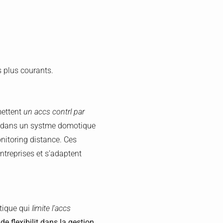
s plus courants.
mettent
un accs contrl par
on dans un systme domotique
nitoring distance. Ces
treprises et s’adaptent
tique qui
limite l’accs
de flexibilit dans la gestion