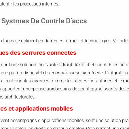
alentir les processus internes.
 Systmes De Contrle D’accs
d’accs se dclinent en diffrentes formes et technologies. Voici le
ques des serrures connectes
s
sont une solution innovante offrant flexibilit et scurit. Elles per
mme par un dispositif de
reconnaissance biomtrique
. L’intgrati
es fonctionnalits avances comme les alertes instantanes et le mo
apportent une rponse aux besoins de scurit grandissants des en
ns architecturales.
cs et applications mobiles
uvent accompagns d’applications mobiles, sont une solution pra
treprise selon les droits de chaque employ. Cela permet une
gran