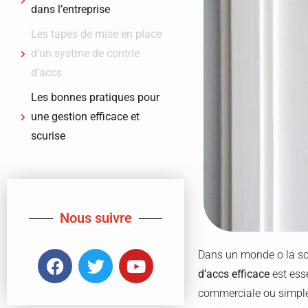
dans l’entreprise
Les tapes de mise en place
d’un systme de contrle
d’accs
Les bonnes pratiques pour
une gestion efficace et
scurise
Nous suivre
Dans un monde o la scu
d’accs efficace
est ess
commerciale ou simplem