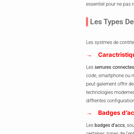
essentiel pour ne pas r
Les Types De
Les systmes de contrle 
Caractristi
Les
serrures connecte
code
, smartphone ou 
peut galement offrir d
technologies modernes 
diffrentes configuratio
Badges d’ac
Les
badges d’accs
, so
certaines zones
de l’en