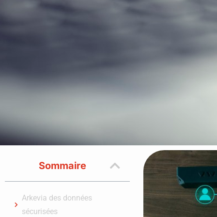
Sommaire
Arkevia des données
sécurisées