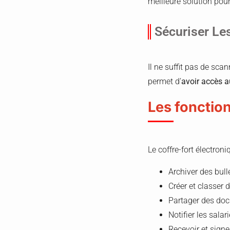
meilleure solution pou
Sécuriser Le
Il ne suffit pas de sca
permet d’
avoir accès 
Les fonction
Le coffre-fort électroni
Archiver des bulle
Créer et classer 
Partager des doc
Notifier les sala
Recevoir et signe