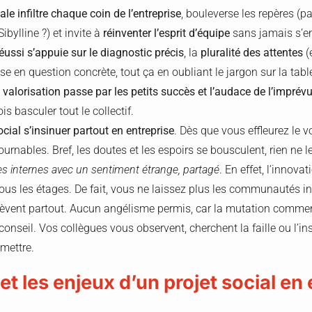
ale infiltre chaque coin de l’entreprise
, bouleverse les repères (p
ibylline ?) et invite à
réinventer l’esprit d’équipe
sans jamais s’en
réussi s’appuie sur le diagnostic précis
, la
pluralité des attentes
(e
e en question concrète, tout ça en oubliant le jargon sur la tabl
a valorisation passe par les petits succès et l’audace de l’imprév
is basculer tout le collectif.
cial s’insinuer partout en entreprise
. Dès que vous effleurez le v
tournables. Bref, les doutes et les espoirs se bousculent, rien ne 
tes internes avec un sentiment étrange, partagé
. En effet, l’innova
ous les étages. De fait, vous ne laissez plus les communautés in
élèvent partout. Aucun angélisme permis, car la mutation comme
onseil. Vos collègues vous observent, cherchent la faille ou l’in
dmettre.
et les enjeux d’un projet social en