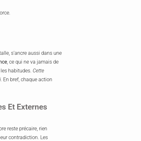
orce.
talle, s’ancre aussi dans une
ance
, ce qui ne va jamais de
e les habitudes.
Cette
i
. En bref, chaque action
es Et Externes
re reste précaire, rien
leur contradiction. Les