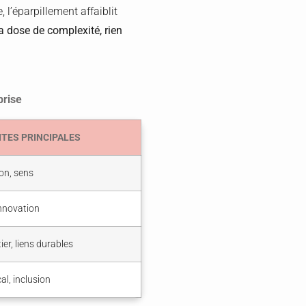
, l’éparpillement affaiblit
 dose de complexité, rien
prise
TES PRINCIPALES
ion, sens
nnovation
ier, liens durables
l, inclusion