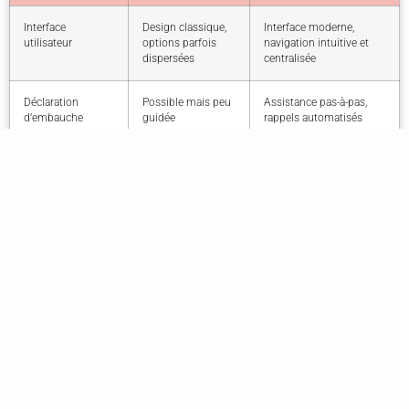
Interface
Design classique,
Interface moderne,
utilisateur
options parfois
navigation intuitive et
dispersées
centralisée
Déclaration
Possible mais peu
Assistance pas-à-pas,
d’embauche
guidée
rappels automatisés
Gestion des
Outils limités,
Calcul automatique,
salaires et
calcul parfois
simulation en temps
cotisations
manuel
réel, visualisation claire
Accès aux
Historique
Centralisation et
documents
disponible, mais
recherche dynamique,
(attestations,
recherche peu
accès rapide à
bulletins)
ergonomique
l’historique
Déclarations
Saisie manuelle
Déclaration guidée,
évènementielles
souvent complexe
notifications de suivi
(absence, rupture)
intégrées
Assistance &
Mail, téléphone,
Multicanal (téléphone,