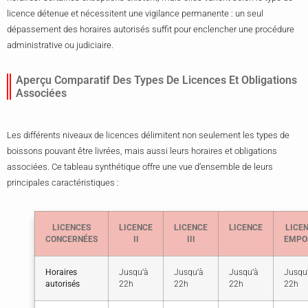
licence détenue et nécessitent une vigilance permanente : un seul
dépassement des horaires autorisés suffit pour enclencher une procédure
administrative ou judiciaire.
Aperçu Comparatif Des Types De Licences Et Obligations
Associées
Les différents niveaux de licences délimitent non seulement les types de
boissons pouvant être livrées, mais aussi leurs horaires et obligations
associées. Ce tableau synthétique offre une vue d’ensemble de leurs
principales caractéristiques :
LICENCES
LICENCE
LICENCE
LICENCE
LICE
CONCERNÉES
II
III
EMPO
Horaires
Jusqu’à
Jusqu’à
Jusqu’à
Jusqu
autorisés
22h
22h
22h
22h