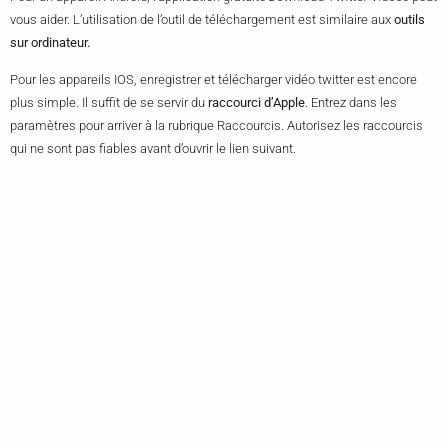
vous aider. L’utilisation de l’outil de téléchargement est similaire aux
outils
sur ordinateur.
Pour les appareils IOS, enregistrer et télécharger vidéo twitter est encore
plus simple. Il suffit de se servir du
raccourci d’Apple
. Entrez dans les
paramètres pour arriver à la rubrique Raccourcis. Autorisez les raccourcis
qui ne sont pas fiables avant d’ouvrir le lien suivant.
A partir de là, l’app va s’ouvrir avec une longue description. Il faudra ensuite
défiler votre écran jusqu’en bas pour cliquer sur un bouton de couleur rouge
«
Add Untrusted Shortcut
».
Pour le téléchargement de la vidéo, faire un partage sur Twitter, puis
rechercher
Video Downloader V2.6.
Suivez les étapes indiquées et l’appli va
s’occuper du reste.
Toutes les étapes à suivre restent très simple. Il suffit de
bien suivre les
instructions
et le tour est joué ! vous prendrez certainement plus de temps
au début mais vous y habituerez au fil du temps.