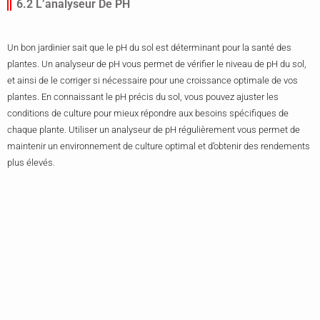
6.2 L’analyseur De PH
Un bon jardinier sait que le pH du sol est déterminant pour la santé des
plantes. Un analyseur de pH vous permet de vérifier le niveau de pH du sol,
et ainsi de le corriger si nécessaire pour une croissance optimale de vos
plantes. En connaissant le pH précis du sol, vous pouvez ajuster les
conditions de culture pour mieux répondre aux besoins spécifiques de
chaque plante. Utiliser un analyseur de pH régulièrement vous permet de
maintenir un environnement de culture optimal et d’obtenir des rendements
plus élevés.
7.1 Récapitulatif Des Outils Mentionnés
Pour être un jardinier professionnel efficace, il est essentiel d’avoir les bons
outils de jardinage. Voici un récapitulatif des outils de jardinage pratiques
que nous avons abordés :
Pelle
Râteau