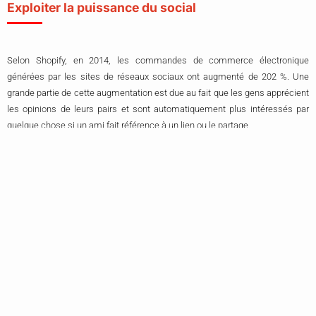
Exploiter la puissance du social
Selon Shopify, en 2014, les commandes de commerce électronique
générées par les sites de réseaux sociaux ont augmenté de 202 %. Une
grande partie de cette augmentation est due au fait que les gens apprécient
les opinions de leurs pairs et sont automatiquement plus intéressés par
quelque chose si un ami fait référence à un lien ou le partage.
Afin d’en tirer profit, essayez d’investir massivement dans les médias
sociaux, à la fois en incorporant des éléments dans les listes de produits et
en établissant une forte présence sur des sites tels que Facebook, Twitter,
Instagram et Pinterest.
Le test fractionné, absolument tout
Il n’y a plus aucune excuse pour éviter les tests fractionnés. De nouveaux
logiciels et de nouvelles ressources rendent le processus aussi simple que
de glisser-déposer divers éléments du site afin de voir quels éléments