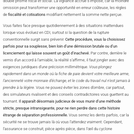
double prisme
fiscal et social
. La vigilance accrue s’impose, car la moindre
omission peut transformer une opportunité en erreur coûteuse, les règles
de
fiscalité et cotisations
modifiant nettement la somme nette perçue.
Vous faites face presque quotidiennement à des situations inattendues
lorsque vous évoluez en CDI, surtout si la question de la rupture
conventionnelle surgit sans prévenir.
Cette procédure, vous la choisissez
parfois pour sa souplesse, bien loin d’une démission brutale ou d’un
licenciement qui laisse souvent un goût d’inachevé.
Par contre, derrière le
vernis d’un accord à l’amiable, la réalité s’affirme, il faut jongler avec des
exigences juridiques d’une précision millimétrique.
Vous plongez
rapidement dans un monde où la fiche de paie devient votre meilleure arme,
l’ancienneté votre monnaie d’échange, et le code du travail nul n’est jamais à
prendre à la légère.
Vous ne pouvez éviter les zones d’ombre, car partout,
des simulateurs rivalisent et des conseils contradictoires vous guettent au
tournant.
Il apparaît désormais judicieux de vous munir d’une méthode
stricte, presque intransigeante, pour ne rien perdre dans cette histoire
étrange de séparation professionnelle.
Vous serrez les dents parfois, car la
sécurité ne se trouve jamais là où vous l’attendez vraiment. Cependant,
l’assurance se construit, pièce après pièce, dans l’œil du cyclone