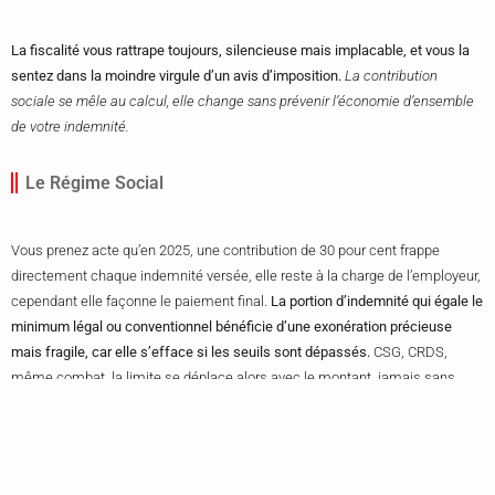
La fiscalité vous rattrape toujours, silencieuse mais implacable, et vous la
sentez dans la moindre virgule d’un avis d’imposition.
La contribution
sociale se mêle au calcul, elle change sans prévenir l’économie d’ensemble
de votre indemnité.
Le Régime Social
Vous prenez acte qu’en 2025, une contribution de 30 pour cent frappe
directement chaque indemnité versée, elle reste à la charge de l’employeur,
cependant elle façonne le paiement final.
La portion d’indemnité qui égale le
minimum légal ou conventionnel bénéficie d’une exonération précieuse
mais fragile, car elle s’efface si les seuils sont dépassés.
CSG, CRDS,
même combat, la limite se déplace alors avec le montant, jamais sans
prévenir. En fait, dès que votre indemnité franchit un seuil, le brut imposable
l’engloutit, vous voyez votre net s’amoindrir sans appel.
Vous suivez
l’exemple du jour, sur 20 000 euros il n’en reste 15 000 à l’abri, le reste se
dissout dans la masse des cotisations.