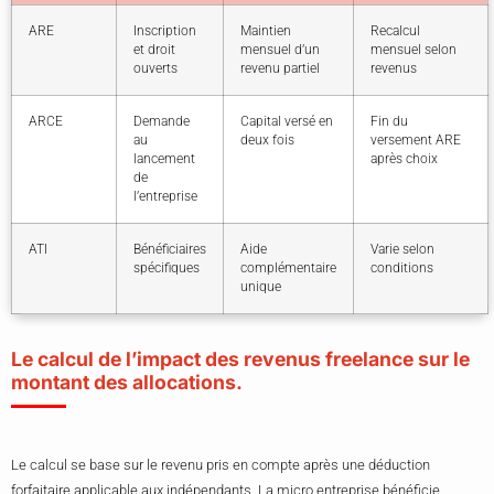
ARE
Inscription
Maintien
Recalcul
et droit
mensuel d’un
mensuel selon
ouverts
revenu partiel
revenus
ARCE
Demande
Capital versé en
Fin du
au
deux fois
versement ARE
lancement
après choix
de
l’entreprise
ATI
Bénéficiaires
Aide
Varie selon
spécifiques
complémentaire
conditions
unique
Le calcul de l’impact des revenus freelance sur le
montant des allocations.
Le calcul se base sur le revenu pris en compte après une déduction
forfaitaire applicable aux indépendants. La micro entreprise bénéficie