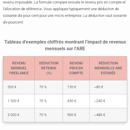
revenu imposable. La formule compare ensuite le revenu pris en compte et
l’allocation de référence. Vous appliquez typiquement une déduction de
soixante dix pour cent pour une micro entreprise.
La déduction vaut soixante
dix pourcent.
Tableau d’exemples chiffrés montrant l’impact de revenus
mensuels sur l’ARE
REVENU
DÉDUCTION
REVENU
RÉDUCTION
MENSUEL
RETENUE
PRIS EN
MENSUELLE ARE
FREELANCE
(%)
COMPTE
ESTIMÉE
500 €
70 %
150 €
~80 €
1 500 €
70 %
450 €
~240 €
3 000 €
70 %
900 €
~480 €