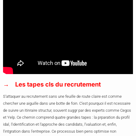
Les tapes cls du recrutement
S’attaquer au recrutement sans une feuille de route claire est comme
chercher une aiguille dans une botte de foin. C’est pourquoi il est ncessaire
de suivre un itinraire structur, souvent suggr par des experts comme Cegos
et Yelp. Ce chemin comprend quatre grandes tapes : la prparation du profil
idal, l’identification et l’approche des candidats, l’valuation et, enfin,
l’intgration dans l’entreprise. Ce processus bien pens optimise non