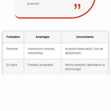
prsentiel.
Formation
Avantages
Inconvnients
Prsentiel
Interactions directes,
Ncessite disponibilit, cots de
networking
dplacement
En ligne
Flexible, accessible
Moins interactif, dpendance la
technologie
Les Programmes De Formation Certifiants
Si la certification vous fait de l’il, ces options pourraient s’avrer intressantes.
Voyons rapidement les programmes offerts par diffrentes institutions. Ces