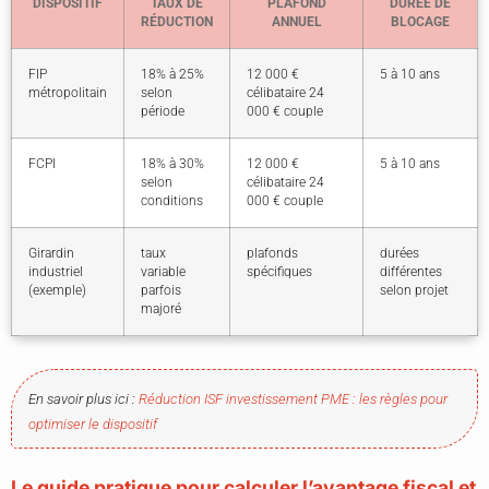
DISPOSITIF
TAUX DE
PLAFOND
DURÉE DE
RÉDUCTION
ANNUEL
BLOCAGE
FIP
18% à 25%
12 000 €
5 à 10 ans
métropolitain
selon
célibataire 24
période
000 € couple
FCPI
18% à 30%
12 000 €
5 à 10 ans
selon
célibataire 24
conditions
000 € couple
Girardin
taux
plafonds
durées
industriel
variable
spécifiques
différentes
(exemple)
parfois
selon projet
majoré
En savoir plus ici :
Réduction ISF investissement PME : les règles pour
optimiser le dispositif
Le guide pratique pour calculer l’avantage fiscal et