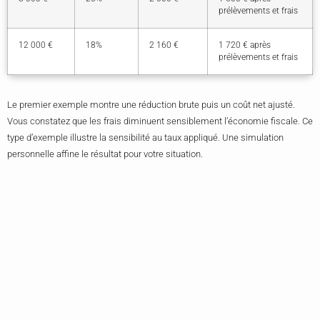
prélèvements et frais
12 000 €
18%
2 160 €
1 720 € après
prélèvements et frais
Le premier exemple montre une réduction brute puis un coût net ajusté.
Vous constatez que les frais diminuent sensiblement l’économie fiscale. Ce
type d’exemple illustre la sensibilité au taux appliqué. Une simulation
personnelle affine le résultat pour votre situation.
La Checklist Des Documents Et Questions À Poser Au
Conseiller Avant De Valider La Souscription
Le dossier à demander inclut prospectus rapport annuel et politique
d’investissement du fonds. Vous interrogez le gestionnaire sur la stratégie
les frais et la gouvernance. Ce questionnement révèle la qualité du process
et la transparence du gestionnaire.
Le conseiller confirme l’adéquation
fiscale.