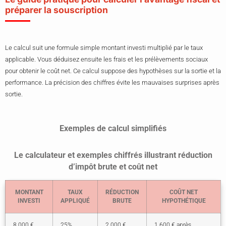
préparer la souscription
Le calcul suit une formule simple montant investi multiplié par le taux
applicable. Vous déduisez ensuite les frais et les prélèvements sociaux
pour obtenir le coût net. Ce calcul suppose des hypothèses sur la sortie et la
performance. La précision des chiffres évite les mauvaises surprises après
sortie.
Exemples de calcul simplifiés
Le calculateur et exemples chiffrés illustrant réduction
d’impôt brute et coût net
MONTANT
TAUX
RÉDUCTION
COÛT NET
INVESTI
APPLIQUÉ
BRUTE
HYPOTHÉTIQUE
8 000 €
25%
2 000 €
1 600 € après