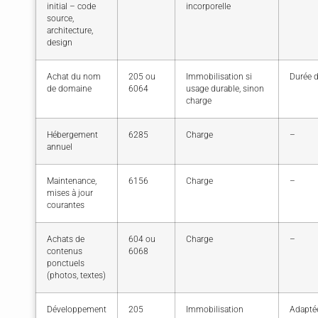
initial – code
incorporelle
source,
architecture,
design
Achat du nom
205 ou
Immobilisation si
Durée d
de domaine
6064
usage durable, sinon
charge
Hébergement
6285
Charge
–
annuel
Maintenance,
6156
Charge
–
mises à jour
courantes
Achats de
604 ou
Charge
–
contenus
6068
ponctuels
(photos, textes)
Développement
205
Immobilisation
Adapté