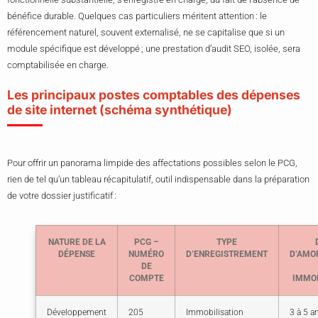
bénéfice durable. Quelques cas particuliers méritent attention : le
référencement naturel, souvent externalisé, ne se capitalise que si un
module spécifique est développé ; une prestation d’audit SEO, isolée, sera
comptabilisée en charge.
Les principaux postes comptables des dépenses
de site internet (schéma synthétique)
Pour offrir un panorama limpide des affectations possibles selon le PCG,
rien de tel qu’un tableau récapitulatif, outil indispensable dans la préparation
de votre dossier justificatif :
NATURE DE LA
PCG –
TYPE
DÉPENSE
NUMÉRO
D’ENREGISTREMENT
D’AMO
DE
COMPTE
IMMOB
Développement
205
Immobilisation
3 à 5 a