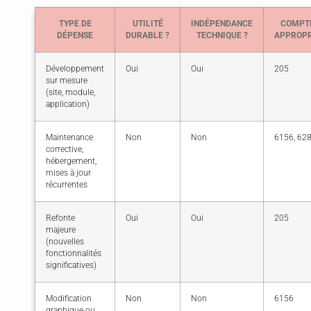
TYPE DE
UTILITÉ
INDÉPENDANCE
COMPT
DÉPENSE
DURABLE ?
TECHNIQUE ?
APPROPR
Développement
Oui
Oui
205
sur mesure
(site, module,
application)
Maintenance
Non
Non
6156, 62
corrective,
hébergement,
mises à jour
récurrentes
Refonte
Oui
Oui
205
majeure
(nouvelles
fonctionnalités
significatives)
Modification
Non
Non
6156
graphique ou