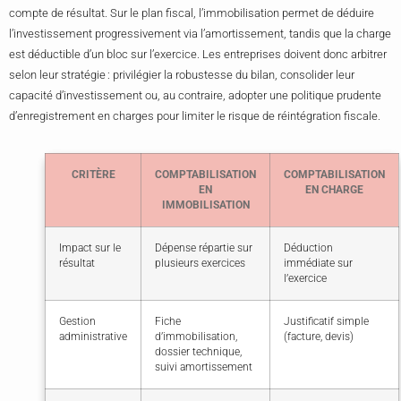
compte de résultat. Sur le plan fiscal, l’immobilisation permet de déduire
l’investissement progressivement via l’amortissement, tandis que la charge
est déductible d’un bloc sur l’exercice. Les entreprises doivent donc arbitrer
selon leur stratégie : privilégier la robustesse du bilan, consolider leur
capacité d’investissement ou, au contraire, adopter une politique prudente
d’enregistrement en charges pour limiter le risque de réintégration fiscale.
CRITÈRE
COMPTABILISATION
COMPTABILISATION
EN
EN CHARGE
IMMOBILISATION
Impact sur le
Dépense répartie sur
Déduction
résultat
plusieurs exercices
immédiate sur
l’exercice
Gestion
Fiche
Justificatif simple
administrative
d’immobilisation,
(facture, devis)
dossier technique,
suivi amortissement