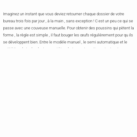
Imaginez un instant que vous deviez retourner chaque dossier de votre
bureau trois fois par jour , à la main , sans exception ! C est un peu ce qui se
passe avec une couveuse manuelle. Pour obtenir des poussins qui pètent la
forme , la règle est simple , il faut bouger les œufs régulièrement pour qu ils
se développent bien. Entre le modèle manuel , le semi automatique et le
petit bijou de technologie qu est l incubateur automatique , tout se joue sur
ce fameux retournement. L automatique , c est le collègue qui gère tout
pendant que vous prenez votre café , un vrai gain de temps !
Qu’est-Ce Que L’incubation Et Un Incubateur ?
Parfois , dans nos projets , on cherche l environnement parfait pour faire
grandir une idée , un peu comme dans un incubateur de labo. Ce n est pas
juste une boîte chauffante , c est un écosystème hyper précis. On y contrôle
la température , l humidité , et même la concentration en CO2 ou en
oxygène pour que les cultures cellulaires se sentent comme à la maison. C
est un peu la gestion de projet version biologie , si un paramètre déraille ,