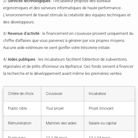
2/
Services technologiques
: l’incubateur propose des bureaux
ergonomiques et des serveurs informatiques de haute performance.
L’environnement de travail stimule la créativité des équipes techniques et
des développeurs.
3/
Revenus d’activité
: le financement en couveuse provient uniquement du
chiffre d’affaires que vous parvenez à générer par vos propres moyens.
Aucune aide extérieure ne vient gonfler votre trésorerie initiale.
4/
Aides publiques
: les incubateurs facilitent l’obtention de subventions
régionales et de prêts d’honneur via Bpifrance. Ces fonds servent à financer
la recherche et le développement avant même les premières ventes.
Critère de choix
Couveuse
Incubateur
Public cible
Tout projet
Projet innovant
Rémunération
Maintien des aides
Salaire ou capital
Durée type
12 à 36 mois
12 à 24 mois