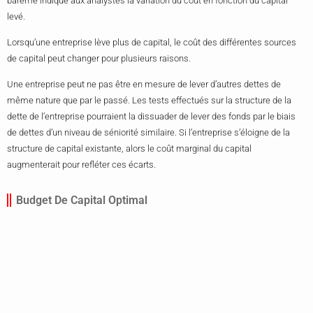
barème indique aux analystes la variation du coût en fonction du capital
levé.
Lorsqu’une entreprise lève plus de capital, le coût des différentes sources
de capital peut changer pour plusieurs raisons.
Une entreprise peut ne pas être en mesure de lever d’autres dettes de
même nature que par le passé. Les tests effectués sur la structure de la
dette de l’entreprise pourraient la dissuader de lever des fonds par le biais
de dettes d’un niveau de séniorité similaire. Si l’entreprise s’éloigne de la
structure de capital existante, alors le coût marginal du capital
augmenterait pour refléter ces écarts.
Budget De Capital Optimal
Le bénéfice d’une entreprise a une corrélation négative avec le coût
marginal croissant du capital. Lorsque l’entreprise commence à lever des
capitaux supplémentaires, le rendement de ses investissements
commence à s’épuiser. Une entreprise doit continuer à lever de nouveaux
capitaux jusqu’à ce que le coût marginal du capital soit inférieur ou égal au