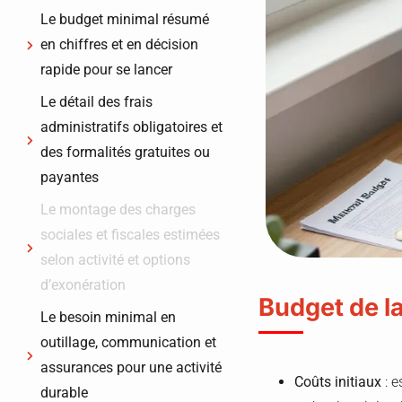
Le budget minimal résumé
en chiffres et en décision
rapide pour se lancer
Le détail des frais
administratifs obligatoires et
des formalités gratuites ou
payantes
Le montage des charges
sociales et fiscales estimées
selon activité et options
d’exonération
Budget de 
Le besoin minimal en
outillage, communication et
assurances pour une activité
Coûts initiaux
: e
durable