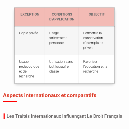
EXCEPTION
CONDITIONS
OBJECTIF
D’APPLICATION
Copie privée
Usage
Permettre la
strictement
conservation
personnel
d’exemplaires
privés
Usage
Utilisation sans
Favoriser
pédagogique
but lucratif en
l’éducation et la
et de
classe
recherche
recherche
Aspects internationaux et comparatifs
Les Traités Internationaux Influençant Le Droit Français