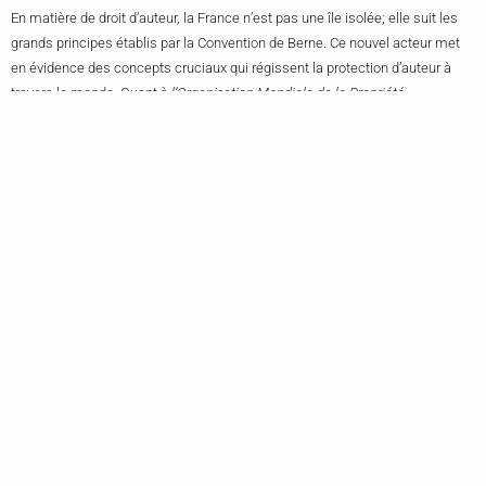
En matière de droit d’auteur, la France n’est pas une île isolée; elle suit les
grands principes établis par la Convention de Berne. Ce nouvel acteur met
en évidence des concepts cruciaux qui régissent la protection d’auteur à
travers le monde. Quant à
l’Organisation Mondiale de la Propriété
Intellectuelle
(OMPI), elle joue un rôle prépondérant dans la coordination
transnationale, renforçant les sanctions et protégeant les œuvres au-delà
des frontières, pour une reconnaissance universelle.
Comparaison Avec D’autres Systèmes Juridiques
Ah, comparons un peu ! La France, avec son modèle droit d’auteur, diffère
des systèmes américain et britannique où le copyright prime. Le modèle
français accorde une place particulière à l’auteur, célébrant son lien intime
avec l’œuvre. L’influence économique et culturelle de ces systèmes a un
effet direct sur la créativité et l’innovation. Pour dire vrai, chaque système
apporte avec lui son lot de particularités, ayant un impact durable sur la
production artistique mondiale.