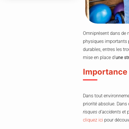
Omniprésent dans de no
physiques importants po
durables, entres les t
mise en place d’
une st
Importance 
Dans tout environnemen
priorité absolue. Dans
risques d’accidents
et p
cliquez ici
pour découv