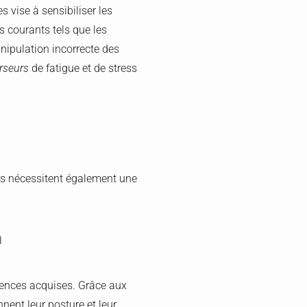
s vise à sensibiliser les
ues courants tels que les
anipulation incorrecte des
urseurs
de fatigue et de stress
les nécessitent également une
n
tences acquises. Grâce aux
nnent leur posture et leur