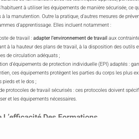
habituent à utiliser les équipements de manière sécurisée, ce qu
és à la manutention. Outre la pratique, d’autres mesures de prév
rammes d’apprentissage. Elles incluent notamment :
ste de travail :
adapter l’environnement de travail
aux contrainte
lant à la hauteur des plans de travail, à la disposition des outils 
es de circulation adéquats ;
tion d’équipements de protection individuelle (EPI) adaptés : gan
tien, ces équipements protègent les parties du corps les plus ex
 pieds et le dos ;
de protocoles de travail sécurisés : ces protocoles doivent spécifi
iser et les équipements nécessaires.
 L’efficacité Des Formations
eur efficacité est essentiel pour garantir leur pertinence et leur 