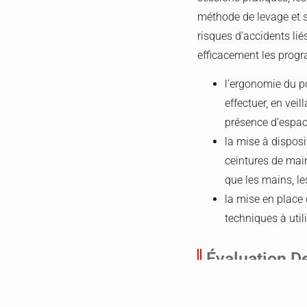
méthode de levage et s’
risques d’accidents li
efficacement les prog
l’ergonomie du po
effectuer, en veil
présence d’espac
la mise à disposi
ceintures de main
que les mains, les
la mise en place 
techniques à util
Évaluation De
Évaluer régulièrement l