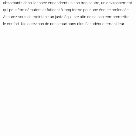
absorbants dans l’espace engendrent un son trop neutre, un environnement
qui peut être déroutant et fatigant à long terme pour une écoute prolongée.
Assurez-vous de maintenir un juste équilibre afin de ne pas compromettre
le confort. N’ajoutez pas de panneaux sans planifier adéquatement leur
emplacement, non seulement cela pourrait réduire leur efficacité, mais
également dénaturer l’esthétique que vous souhaitez créer.
Maintenir et ajuster les panneaux acoustiques
Une fois le traitement acoustique mis en place, l’objectif est de s’assurer
que ses
performances
restent optimales au quotidien. L’entretien régulier et
les ajustements peuvent y contribuer.
Entretien Pour Une Performance Durable
L’accumulation de poussière et d’humidité peut affecter les propriétés
acoustiques des panneaux. Selon le matériau, les méthodes de nettoyage
différeront : par exemple, la mousse acoustique pourrait nécessiter un