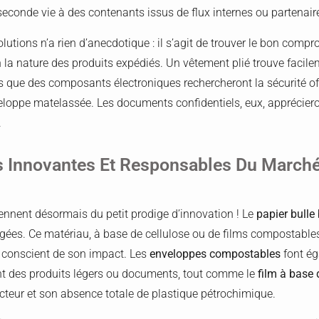
seconde vie à des contenants issus de flux internes ou partenair
olutions n’a rien d’anecdotique : il s’agit de trouver le bon compr
on la nature des produits expédiés. Un vêtement plié trouve faci
ors que des composants électroniques rechercheront la sécurité o
eloppe matelassée. Les documents confidentiels, eux, apprécieront
.
s Innovantes Et Responsables Du March
ennent désormais du petit prodige d’innovation ! Le
papier bulle
ées. Ce matériau, à base de cellulose ou de films compostables,
en conscient de son impact. Les
enveloppes compostables
font ég
nt des produits légers ou documents, tout comme le
film à base
cteur et son absence totale de plastique pétrochimique.