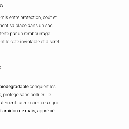
es.
omis entre protection, coût et
lement sa place dans un sac
fferte par un rembourrage
 le côté inviolable et discret
é
 biodégradable
conquiert les
 protège sans polluer : le
alement fureur chez ceux qui
 d’amidon de maïs
, apprécié