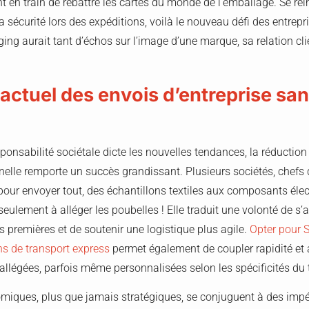
t en train de rebattre les cartes du monde de l’emballage. Se réi
 la sécurité lors des expéditions, voilà le nouveau défi des entrep
ing aurait tant d’échos sur l’image d’une marque, sa relation cl
actuel des envois d’entreprise sa
onsabilité sociétale dicte les nouvelles tendances, la réduction 
nelle remporte un succès grandissant. Plusieurs sociétés, chefs de
 pour envoyer tout, des échantillons textiles aux composants élec
ulement à alléger les poubelles ! Elle traduit une volonté de s’
s premières et de soutenir une logistique plus agile.
Opter pour S
s de transport express
permet également de coupler rapidité et 
allégées, parfois même personnalisées selon les spécificités du 
iques, plus que jamais stratégiques, se conjuguent à des impér