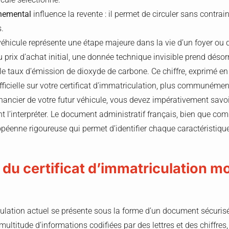
nnemental
influence la revente : il permet de circuler sans contra
s.
éhicule représente une étape majeure dans la vie d’un foyer ou d
du prix d’achat initial, une donnée technique invisible prend dés
: le taux d’émission de dioxyde de carbone. Ce chiffre, exprimé e
ficielle sur votre certificat d’immatriculation, plus communémen
nancier de votre futur véhicule, vous devez impérativement savoi
 l’interpréter. Le document administratif français, bien que com
éenne rigoureuse qui permet d’identifier chaque caractéristiqu
 du certificat d’immatriculation 
iculation actuel se présente sous la forme d’un document sécuri
multitude d’informations codifiées par des lettres et des chiffres, 