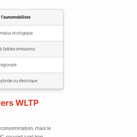
 l’automobiliste
 malus écologique
 à faibles émissions
régionale
hybride ou électrique
 vers WLTP
de consommation, mais le
DC, souvent jugé trop