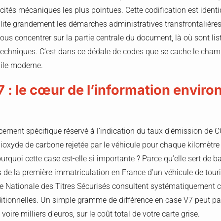
icités mécaniques les plus pointues. Cette codification est ident
ilite grandement les démarches administratives transfrontalières.
ous concentrer sur la partie centrale du document, là où sont lis
echniques. C’est dans ce dédale de codes que se cache le champ
bile moderne.
 : le cœur de l’information envir
cement spécifique réservé à l’indication du taux d’émission de CO
oxyde de carbone rejetée par le véhicule pour chaque kilomètre 
rquoi cette case est-elle si importante ? Parce qu’elle sert de b
 de la première immatriculation en France d’un véhicule de touri
ce Nationale des Titres Sécurisés consultent systématiquement ce
tionnelles. Un simple gramme de différence en case V7 peut par
voire milliers d’euros, sur le coût total de votre carte grise.