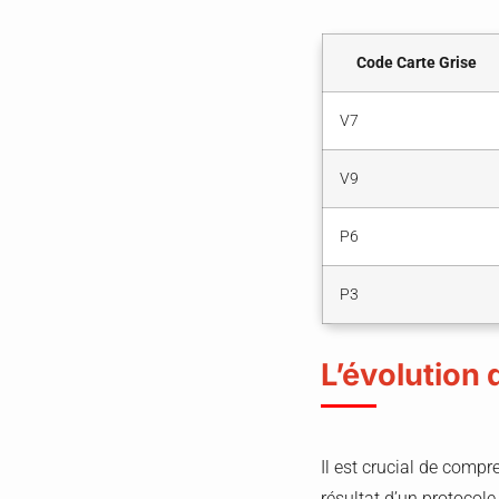
Code Carte Grise
V7
V9
P6
P3
L’évolution
Il est crucial de comp
résultat d’un protocole