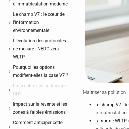
d’immatriculation moderne
Le champ V7 : le cœur de
l’information
environnementale
L’évolution des protocoles
de mesure : NEDC vers
WLTP
Pourquoi les options
modifient-elles la case V7 ?
La fiscalité liée au taux de
Maîtriser sa pollution
CO2
Impact sur la revente et les
Le champ V7
ide
zones à faibles émissions
immatriculation.
La norme WLTP
g
Comment anticiper cette
polluants du véhi