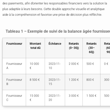
des paiements, afin d’orienter les responsables financiers vers la solution la
plus adaptée à leurs besoins. Cette double approche visuelle et analytique
aide à la compréhension et favorise une prise de décision plus réfléchie.
Tableau 1 – Exemple de suivi de la balance âgée fournisse
Fournisseur
Montant
Échéance
Retards
Retards
Reta
total dû
(0–30j)
(30–
(6
60j)
90
Fournisseur
10 000
2023-11-
2 000 €
500 €
0 €
A
€
10
Fournisseur
8 500 €
2023-11-
1 200 €
800 €
300
B
15
Fournisseur
15 000
2023-11-
3 000 €
1 500 €
500
C
€
20