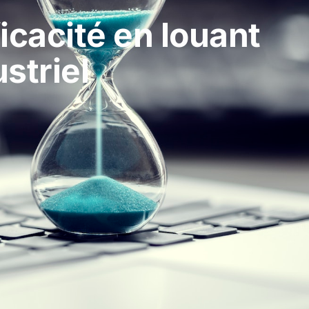
cacité en louant
striel