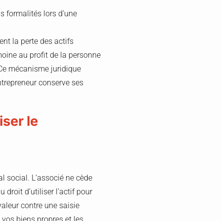
ns formalités lors d’une
nt la perte des actifs
moine au profit de la personne
f. Ce mécanisme juridique
entrepreneur conserve ses
ser le
l social. L’associé ne cède
droit d’utiliser l’actif pour
valeur contre une saisie
 vos biens propres et les