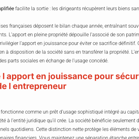
plifiée
facilite la sortie : les dirigeants récupèrent leurs biens sa
ises françaises déposent le bilan chaque année, entraînant souve
ts. L’apport en pleine propriété dépouille l’associé de son patri
ivilégier l’apport en jouissance pour éviter ce sacrifice définiti
n à disposition de la société sans en transférer la propriété. L’
t des parts sociales en échange de l’usage concédé.
 l apport en jouissance pour sécuri
de l entrepreneur
 fonctionne comme un prêt d’usage sophistiqué intégré au capita
té à l’entité juridique qu’il crée. La société bénéficie seulement du 
els quotidiens. Cette distinction nette protège les éléments de 
tenaires financiers. Vous maintenez une séparation étanche entre