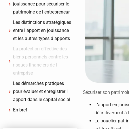
jouissance pour sécuriser le
patrimoine de l entrepreneur
Les distinctions stratégiques
entre l apport en jouissance
et les autres types d apports
La protection effective des
biens personnels contre les
risques financiers de l
entreprise
Les démarches pratiques
pour évaluer et enregistrer l
Sécuriser son patrimoi
apport dans le capital social
L’apport en joui
En bref
définitivement à 
Le bouclier patri
le titre officiel.