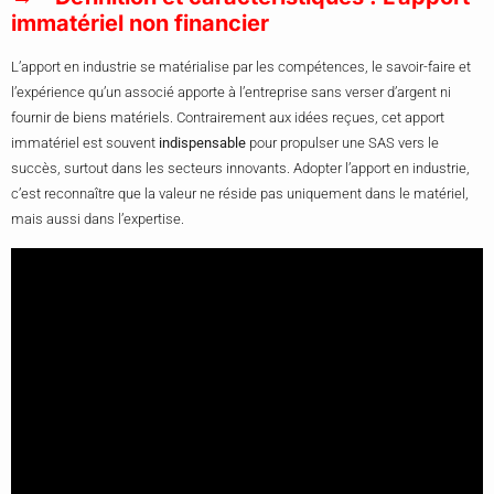
immatériel non financier
L’apport en industrie se matérialise par les compétences, le savoir-faire et
l’expérience qu’un associé apporte à l’entreprise sans verser d’argent ni
fournir de biens matériels. Contrairement aux idées reçues, cet apport
immatériel est souvent
indispensable
pour propulser une SAS vers le
succès, surtout dans les secteurs innovants. Adopter l’apport en industrie,
c’est reconnaître que la valeur ne réside pas uniquement dans le matériel,
mais aussi dans l’expertise.