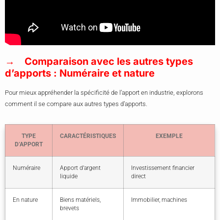
Comparaison avec les autres types
d’apports : Numéraire et nature
Pour mieux appréhender la spécificité de l’apport en industrie, explorons
comment il se compare aux autres types d’apports.
TYPE
CARACTÉRISTIQUES
EXEMPLE
D’APPORT
Numéraire
Apport d’argent
Investissement financier
liquide
direct
En nature
Biens matériels,
Immobilier, machines
brevets